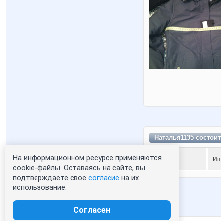
Наталья1135 состои
На информационном ресурсе применяются
Ищ
Статистика портрета:
cookie-файлы. Оставаясь на сайте, вы
подтверждаете свое
согласие
на их
сейчас просматривают портрет - 0
использование.
зарегистрированные пользователи
посетившие портрет за 7 дней - 0
Согласен