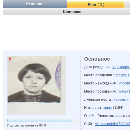
Основное
Блог
( 0 )
Шпионаж
Основное
Дата рождения :
1 Декабря
Место рождения :
Россия
,
Н
Место нахождения :
Россия
Место проживания :
улица 
Любимые места :
Кремль и 
Интересы :
книги
(1194)
О себе : Увлекаюсь практи
Сайт :
vk.com/public150124
Портрет заполнен на 93 %