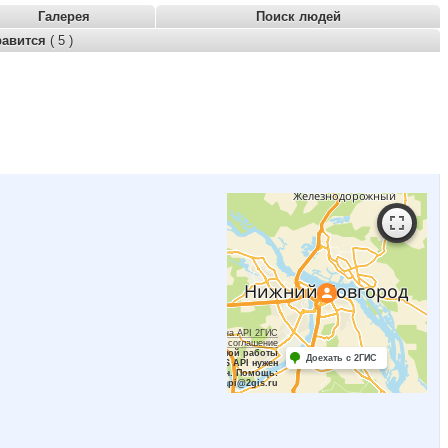
Галерея
Поиск людей
равится
( 5 )
Работает на API 2ГИС
Лицензионное соглашение
Для корректной работы
Доехать с 2ГИС
Raster JS API нужен
ключ. Помощь:
api@2gis.ru