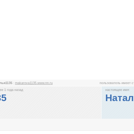
лья1135
:
makarova1135.www.nn.ru
пользователь имеет 
е 1 года назад
настоящее имя:
35
Натал