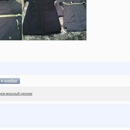
т в
клубах
ем красный ценник