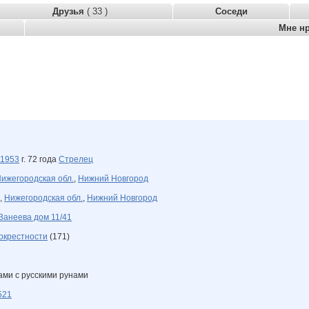
Друзья
( 33 )
Соседи
Мне н
1953
г. 72 года
Стрелец
ижегородская обл.
,
Нижний Новгород
,
Нижегородская обл.
,
Нижний Новгород
Ванеева дом 11/41
окрестности
(171)
ками с русскими рунами
521