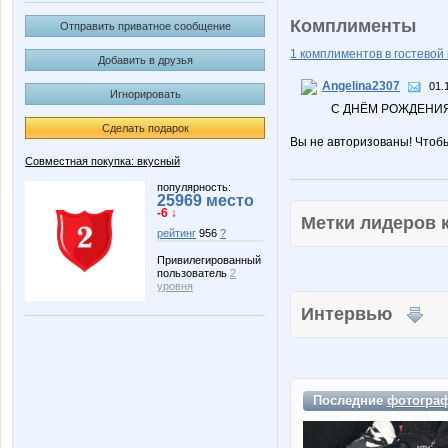
Комплименты
Отправить приватное сообщение
1 комплиментов в гостевой 
Добавить в друзья
Angelina2307
01.
Игнорировать
С ДНЁМ РОЖДЕНИЯ
Сделать подарок
Вы не авторизованы! Чтоб
Совместная покупка: вкусный
популярность:
25969 место
-6 ↓
Метки лидеров
рейтинг
956
?
Привилегированный
пользователь
2
уровня
Интервью
Последние
фотогра